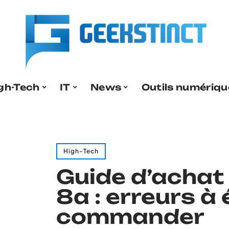
gh-Tech
IT
News
Outils numériqu
High-Tech
Guide d’achat 
8a : erreurs à
commander