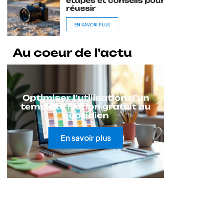
étapes et conseils pour
réussir
EN SAVOIR PLUS
Au coeur de l'actu
Optimiser l’utilisation d’un
template Notion gratuit au
quotidien
En savoir plus