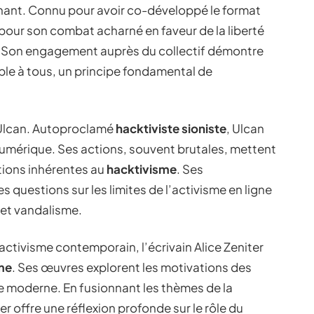
nant. Connu pour avoir co-développé le format
 pour son combat acharné en faveur de la liberté
Son engagement auprès du collectif démontre
ble à tous, un principe fondamental de
t Ulcan. Autoproclamé
hacktiviste sioniste
, Ulcan
numérique. Ses actions, souvent brutales, mettent
tions inhérentes au
hacktivisme
. Ses
 questions sur les limites de l’activisme en ligne
e et vandalisme.
l’activisme contemporain, l’écrivain Alice Zeniter
me
. Ses œuvres explorent les motivations des
e moderne. En fusionnant les thèmes de la
ter offre une réflexion profonde sur le rôle du