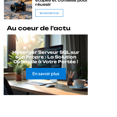
étapes et conseils pour
réussir
EN SAVOIR PLUS
Au coeur de l'actu
Héberger Serveur SQL sur
son Propre : La Solution
Optimale à Votre Portée !
En savoir plus