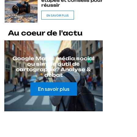
étapes et conseils pour
réussir
EN SAVOIR PLUS
Au coeur de l'actu
Google Maps: média social
ou simple outil de
cartographie? Analyse &
débat
En savoir plus