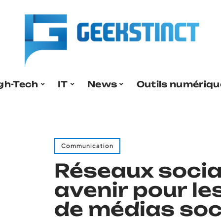
gh-Tech
IT
News
Outils numériqu
Communication
Réseaux socia
avenir pour l
de médias soc