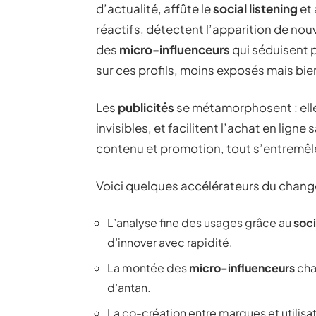
d’actualité, affûte le
social listening
et 
réactifs, détectent l’apparition de no
des
micro-influenceurs
qui séduisent p
sur ces profils, moins exposés mais bie
Les
publicités
se métamorphosent : elle
invisibles, et facilitent l’achat en lign
contenu et promotion, tout s’entremêl
Voici quelques accélérateurs du chang
L’analyse fine des usages grâce au
soci
d’innover avec rapidité.
La montée des
micro-influenceurs
cha
d’antan.
La co-création entre marques et utilisa