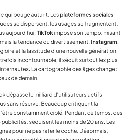
ue qui bouge autant. Les
plateformes sociales
tudes se dispersent, les usages se fragmentent,
lus aujourd’hui.
TikTok
impose son tempo, misant
ormais la tendance du divertissement.
Instagram
,
 gloire et la lassitude d’une nouvelle génération,
utrefois incontournable, il séduit surtout les plus
 internautes. La cartographie des âges change :
 ceux de demain.
k dépasse le milliard d’utilisateurs actifs
us sans réserve. Beaucoup critiquent la
 d’être constamment ciblé. Pendant ce temps, des
 publicités, séduisent les moins de 20 ans. Les
gnes pour ne pas rater le coche. Désormais,
e leur capacité à entretenir une relation