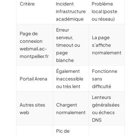
Critère
Incident
Problème
infrastructure
local (poste
académique
ou réseau)
Erreur
Page de
serveur,
La page
connexion
timeout ou
s’affiche
webmail.ac-
page
normalement
montpellier.fr
blanche
Également
Fonctionne
Portail Arena
inaccessible
sans
ou très lent
difficulté
Lenteurs
Autres sites
Chargent
généralisées
web
normalement
ou échecs
DNS
Pic de