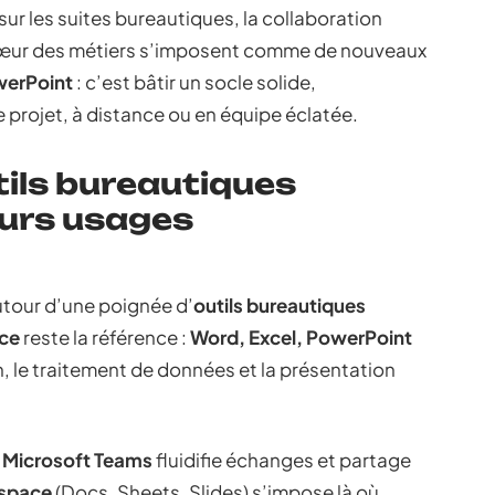
sur les suites bureautiques, la collaboration
au cœur des métiers s’imposent comme de nouveaux
werPoint
: c’est bâtir un socle solide,
 projet, à distance ou en équipe éclatée.
ils bureautiques
eurs usages
utour d’une poignée d’
outils bureautiques
ice
reste la référence :
Word, Excel, PowerPoint
, le traitement de données et la présentation
.
Microsoft Teams
fluidifie échanges et partage
space
(Docs, Sheets, Slides) s’impose là où