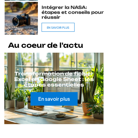
Intégrer la NASA:
étapes et conseils pour
réussir
EN SAVOIR PLUS
Au coeur de l'actu
Transformation de fichier
Excel en Google Sheet : les
étapes essentielles
En savoir plus