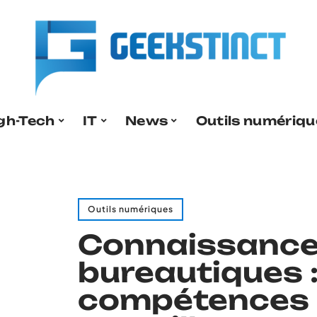
gh-Tech
IT
News
Outils numériqu
Outils numériques
Connaissanc
bureautiques 
compétences 