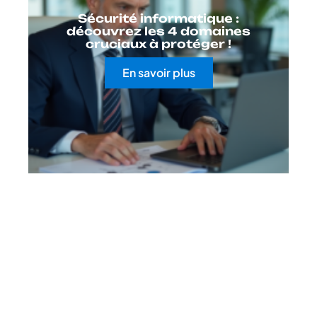
Sécurité informatique :
découvrez les 4 domaines
cruciaux à protéger !
En savoir plus
Contact
Mentions Légales
Sitemap
© 2025 | geekstinct.fr