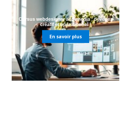
Cursus webdesigner activmedia : devenez
créatif et opérationnel !
En savoir plus
Contact
Mentions Légales
Sitemap