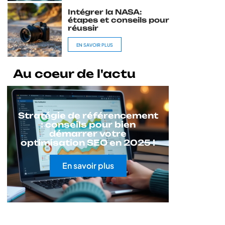
Intégrer la NASA:
étapes et conseils pour
réussir
EN SAVOIR PLUS
Au coeur de l'actu
Stratégie de référencement
: conseils pour bien
démarrer votre
optimisation SEO en 2025 !
En savoir plus