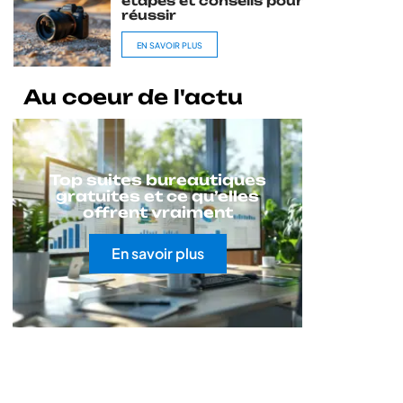
étapes et conseils pour
réussir
EN SAVOIR PLUS
Au coeur de l'actu
Top suites bureautiques
gratuites et ce qu’elles
offrent vraiment
En savoir plus