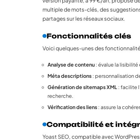
version payante, à 99 €/an, propose de
multiple de mots-clés, des suggestions 
partages sur les réseaux sociaux.
Fonctionnalités clés
Voici quelques-unes des fonctionnalité
Analyse de contenu
: évalue la lisibili
Méta descriptions
: personnalisation de
Génération de sitemaps XML
: facilit
recherche.
Vérification des liens
: assure la cohére
Compatibilité et intég
Yoast SEO, compatible avec WordPress,