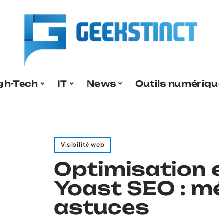
gh-Tech
IT
News
Outils numériqu
Visibilité web
Optimisation 
Yoast SEO : m
astuces