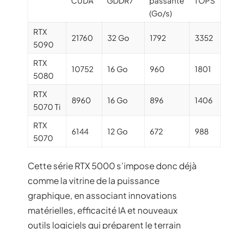
CUDA
GDDR7
passante
TOPS
(Go/s)
RTX
21760
32 Go
1792
3352
5090
RTX
10752
16 Go
960
1801
5080
RTX
8960
16 Go
896
1406
5070 Ti
RTX
6144
12 Go
672
988
5070
Cette série RTX 5000 s’impose donc déjà
comme la vitrine de la puissance
graphique, en associant innovations
matérielles, efficacité IA et nouveaux
outils logiciels qui préparent le terrain