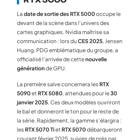
La
date de sortie des RTX 5000
occupe le
devant de la scène dans l’univers des
cartes graphiques. Nvidia maîtrise sa
communication : lors du
CES 2025
, Jensen
Huang, PDG emblématique du groupe, a
officialisé l’arrivée de cette
nouvelle
génération
de GPU.
La première salve concernera les
RTX
5090
et
RTX 5080
, attendues pour le
30
janvier 2025
. Ces deux modèles ouvriront
le bal et donneront le ton pour le reste de
la série. Rapidement, la gamme s’élargira :
les
RTX 5070 Ti
et
RTX 5070
débarqueront
courant février 2025, suivies de près par